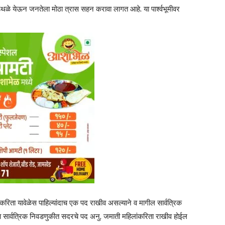
थळे येऊन जनतेला मोठा त्रास सहन करावा लागत आहे. या पार्श्वभूमीवर
ा यावेळेस पाहिल्यांदाच एक पद राखीव असल्याने व मागील सार्वत्रिक
 सार्वत्रिक निवडणुकीत सदरचे पद अनु. जमाती महिलांकरिता राखीव होईल