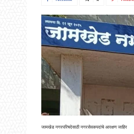
जामखेड नगरपरिषदेसाठी नगरसेवकपदांचे आरक्षण जाहिर