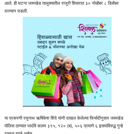
आले. ही घटना जामखेड तालुक्यातील राजुरी शिवारात ३० नोव्हेंबर ८ डिसेंबर
दरम्यान घडली.
या प्रकरणी रघुनाथ ऋषिकेश शिंदे यांनी दाखल केलेल्या फिर्यादीनुसार जामखेड
पोलिस ठाण्यात भादंवि कलम ३९५, १२० (ब), ५०६ प्रमाणे ६ इसमांविरुद्ध गुन्हे
दाखल झाले आहेत.