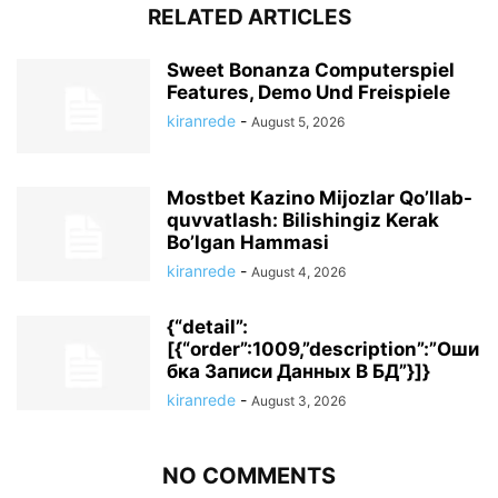
RELATED ARTICLES
Sweet Bonanza Computerspiel
Features, Demo Und Freispiele
kiranrede
-
August 5, 2026
Mostbet Kazino Mijozlar Qo’llab-
quvvatlash: Bilishingiz Kerak
Bo’lgan Hammasi
kiranrede
-
August 4, 2026
{“detail”:
[{“order”:1009,”description”:”Оши
бка Записи Данных В БД”}]}
kiranrede
-
August 3, 2026
NO COMMENTS