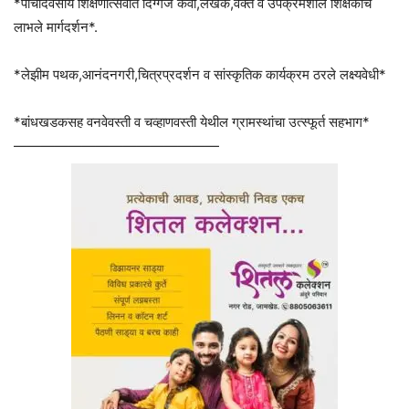
*पाचदिवसीय शिक्षणोत्सवात दिग्गज कवी,लेखक,वक्ते व उपक्रमशील शिक्षकांचे
लाभले मार्गदर्शन*.
*लेझीम पथक,आनंदनगरी,चित्रप्रदर्शन व सांस्कृतिक कार्यक्रम ठरले लक्ष्यवेधी*
*बांधखडकसह वनवेवस्ती व चव्हाणवस्ती येथील ग्रामस्थांचा उत्स्फूर्त सहभाग*
———————————————