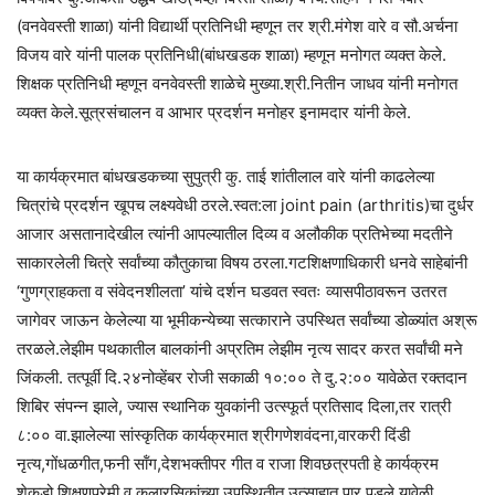
(वनवेवस्ती शाळा) यांनी विद्यार्थी प्रतिनिधी म्हणून तर श्री.मंगेश वारे व सौ.अर्चना
विजय वारे यांनी पालक प्रतिनिधी(बांधखडक शाळा) म्हणून मनोगत व्यक्त केले.
शिक्षक प्रतिनिधी म्हणून वनवेवस्ती शाळेचे मुख्या.श्री.नितीन जाधव यांनी मनोगत
व्यक्त केले.सूत्रसंचालन व आभार प्रदर्शन मनोहर इनामदार यांनी केले.
या कार्यक्रमात बांधखडकच्या सुपुत्री कु. ताई शांतीलाल वारे यांनी काढलेल्या
चित्रांचे प्रदर्शन खूपच लक्ष्यवेधी ठरले.स्वत:ला joint pain (arthritis)चा दुर्धर
आजार असतानादेखील त्यांनी आपल्यातील दिव्य व अलौकीक प्रतिभेच्या मदतीने
साकारलेली चित्रे सर्वांच्या कौतुकाचा विषय ठरला.गटशिक्षणाधिकारी धनवे साहेबांनी
‘गुणग्राहकता व संवेदनशीलता’ यांचे दर्शन घडवत स्वतः व्यासपीठावरून उतरत
जागेवर जाऊन केलेल्या या भूमीकन्येच्या सत्काराने उपस्थित सर्वांच्या डोळ्यांत अश्रू
तरळले.लेझीम पथकातील बालकांनी अप्रतिम लेझीम नृत्य सादर करत सर्वांची मने
जिंकली. तत्पूर्वी दि.२४नोव्हेंबर रोजी सकाळी १०:०० ते दु.२:०० यावेळेत रक्तदान
शिबिर संपन्न झाले, ज्यास स्थानिक युवकांनी उत्स्फूर्त प्रतिसाद दिला,तर रात्री
८:०० वा.झालेल्या सांस्कृतिक कार्यक्रमात श्रीगणेशवंदना,वारकरी दिंडी
नृत्य,गोंधळगीत,फनी सॉंग,देशभक्तीपर गीत व राजा शिवछत्रपती हे कार्यक्रम
शेकडो शिक्षणप्रेमी व कलारसिकांच्या उपस्थितीत उत्साहात पार पडले.यावेळी