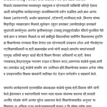
मिळाले.व्याख्यानांच्या माध्यमातून महापुरूष व प्रेरणादायी व्यक्तिंची चरित्रे ऐकता
आली.सांस्कृतिक कार्यक्रमातून कलाविष्कारांचे दर्शन घडविता आले.बाल आनंद
मेळावा (आनंदनगरी) अर्थात खाद्यपदार्थ ,स्टेशनरी,भाजीपाला,फळे ,किराणा यांच्या
विक्रीतून व्यवहारज्ञान मिळाले.सुलेखन (सुंदर हस्ताक्षर )कार्यशाळेतून हस्ताक्षरे
सुधारली.कार्यानुभव अंतर्गत कृतीसत्रातून टाकावू वस्तूतूनदेखील सौंदर्य फुलविता येते
याचे ज्ञान व संस्कार मिळाले.या सर्व बाबींमुळे विद्यार्थ्यांच्या सर्वांगीण विकासाच्या दृष्टीने
हा शिक्षणोत्सव राज्याला दिशा देणारा एक प्रेरणादायी उपक्रम ठरेल असे गौरवोद्गार
गटशिक्षणाधिकारी मा.श्री.बाळासाहेब धनवे यांनी काढले.समारोप समारंभासाठी
प्रमुख अतिथी म्हणून खर्डा बीटचे शिक्षण विस्तार अधिकारी मा.श्री. केशव
गायकवाड,केंद्रप्रमुख नारायण राऊत व किसन वराट,धामणगाव शाळेचे मुख्या.वाणी
सर,जामखेड ऊर्दू शाळेचे शाकीर सर उपस्थित होते.शिक्षणोत्सव काळात अनेक ज्येष्ठ
व उपक्रमशील शिक्षक बांधवांनी ‍सदीच्छा भेट देऊन मार्गदर्शन व सहकार्य केले.
समारोप कार्यक्रमाचे प्रास्ताविक बांधखडक शाळेचे मुख्या.श्री.विकास सौने यांनी
केले.ईशस्तवन व स्वागतगीताचे गायन माता पालक संघाच्या सदस्या सौ.रूपाली
अरविंद घोडके यांनी अत्यंत सुरेल आवाजात केले.’शिक्षणोत्सवातील अनुभव’ या
विषयावर कु.अंकिता उद्धव खाडे(चव्हाणवस्ती शाळा) व चि.सोहम गणेश पवार