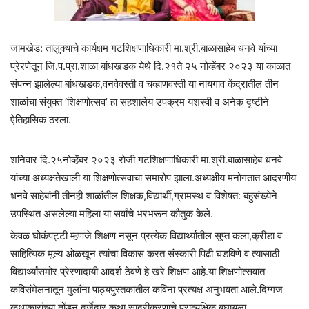
जामखेड: तालुक्याचे कार्यक्षम गटशिक्षणाधिकारी मा.श्री.बाळासाहेब धनवे यांच्या
प्रेरणेतून जि.प‌.प्रा.शाळा बांधखडक येथे दि.२१ते २५ नोव्हेंबर २०२३ या काळात
संपन्न झालेल्या बांधखडक,वनवेवस्ती व चव्हाणवस्ती या नायगाव केंद्रातील तीन
शाळांचा संयुक्त ‘शिक्षणोत्सव’ हा सहशालेय उपक्रम यशस्वी व अनेक दृष्टीने
ऐतिहासिक ठरला.
शनिवार दि.२५नोव्हेंबर २०२३ रोजी गटशिक्षणाधिकारी मा.श्री.बाळासाहेब धनवे
यांच्या अध्यक्षतेखाली या शिक्षणोत्सवाचा समारोप झाला.अध्यक्षीय मनोगतात आदरणीय
धनवे साहेबांनी तीनही शाळांतील शिक्षक,विद्यार्थी,ग्रामस्थ व विशेषत: बहुसंख्येने
उपस्थित असलेल्या महिला या सर्वांचे भरभरून कौतुक केले.
केवळ घोकंपट्टी म्हणजे शिक्षण नसून प्रत्येक विद्यार्थ्यातील सूप्त कला,क्रीडा व
साहित्यिक मूल्य ओळखून त्यांचा विकास करत संस्कारी पिढी घडविणे व त्यासाठी
विद्यार्थ्यांसमोर प्रेरणादायी आदर्श ठेवणे हे खरे शिक्षण आहे.या शिक्षणोत्सवात
कविसंमेलनातून मुलांना पाठ्यपुस्तकातील कविंना प्रत्यक्ष अनुभवता आले.दिग्गज
कथाकारांच्या तोंडून दर्जेदार कथा सादरीकरणाचे प्रात्यक्षिक बघायला