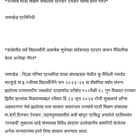
*राज्याचे माजी शिक्षण संचालक दिनकर टेमकर यांच्या हस्ते गौरव*
जामखेड प्रतिनिधी
*शाळेतील सर्व विद्यार्थ्यांनी आकर्षक शुभेच्छा संदेशपत्र प्रदान करून मैथिलीचा
केला अनोखा गौरव*
जामखेड : जिल्हा परिषद प्राथमिक शाळा बांधखडक येथील कु.मैथिली नामदेव
सरकुंडे या इ.१लीच्या विद्यार्थीनीने सन २०२३-२४ या शैक्षणिक वर्षात संपन्न
झालेल्या राज्यस्तरीय ‘लक्ष्यवेध’ प्रज्ञाशोध परीक्षेत १००पैकी ९८ गुण मिळवत राज्यात
द्वितीय क्रमांक मिळवल्याबद्दल रविवार दि.२३ जून २०२४ रोजी सुखकर्ता लाॅन्स
अहमदनगर येथे झालेल्या भव्य सत्कार समारंभात राज्याचे माजी शिक्षण संचालक
मा.श्री.दिनकर टेमकर ,पाठ्यपुस्तकातील कवी म्हणून प्रसिद्ध असलेले प्रतिभावंत
‘रानकवी’ तुकाराम धांडे यांच्यासह विविध क्षेत्रांत उल्लेखनीय कामगिरी केलेल्या
अनेक मान्यवरांच्या हस्ते तिचा सत्कार करण्यात आला.