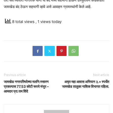
तरी सर्व व्यापारी नागरिक यांनी या बंद मध्ये सहभागी होऊन उस्फुर्तपने कडकडीत
जामखेड बंद ठेऊन सहभागी व्हावे असे आवाहन ग्रामस्थांनी केले आहे.
8 total views
, 1 views today
Previous article
Next article
जामखेड नगरपरिषदेच्या मलनि:स्सारण
अमृत महा आवास अभियान ३.० स्पर्धेत
प्रकल्पास 77.53 कोटी रूपये मंजुर –
जामखेड तालुका नाशिक विभागत पहिला.
आमदार प्रा.राम शिंदे