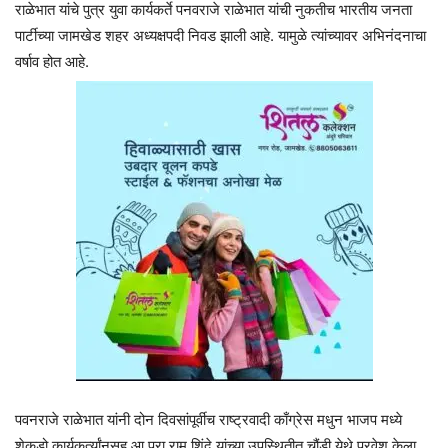
राळेभात यांचे पुत्र युवा कार्यकर्ते पनवराजे राळेभात यांची नुकतीच भारतीय जनता
पार्टीच्या जामखेड शहर अध्यक्षपदी निवड झाली आहे. यामुळे त्यांच्यावर अभिनंदनाचा
वर्षाव होत आहे.
पवनराजे राळेभात यांनी दोन दिवसांपूर्वीच राष्ट्रवादी काँग्रेस मधुन भाजप मध्ये
शेकडो कार्यकर्त्यांनसह आ.प्रा.राम शिंदे यांच्या उपस्थितीत चौंडी येथे प्रवेश केला