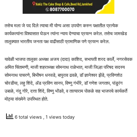
तसेच मला जे पद दिले त्याचा मी योग्य असा उपयोग करुन पक्षातील प्रत्येक
कार्यकत्यांना विश्वासात घेऊन त्यांना न्याय देण्याचा प्रयत्न करेल. तसेच जामखेड
तालुक्यात भारतीय जनता पक्ष वाढीसाठी प्रामाणिक पणे प्रयत्न करेल.
यावेळी भाजपा तालुका अध्यक्ष अजय (दादा) काशिद, सभापती शरद कार्ले, नगरसेवक
अमित चिंतामणी, माजी शहराध्यक्ष सोमनाथ राळेभात, माजी जिल्हा परिषद सदस्य
सोमनाथ पाचरणे, बिभीषन धनवडे, बापुराव ढवळे, डॉ ज्ञानेश्वर झेंडे, प्रविणशेठ
चोरडीया, लहु शिंदे, ॲड प्रविण सानप, विष्णु गंभीरे, डॉ गणेश जगताप, पांडुरंग
उबाळे, नंदु गोरे, दत्ता शिंदे, विष्णु भोंडवे, व तात्याराम पोकळे सह भाजपचे कार्यकर्ते
मोठ्या संख्येने उपस्थित होते.
6 total views
, 1 views today