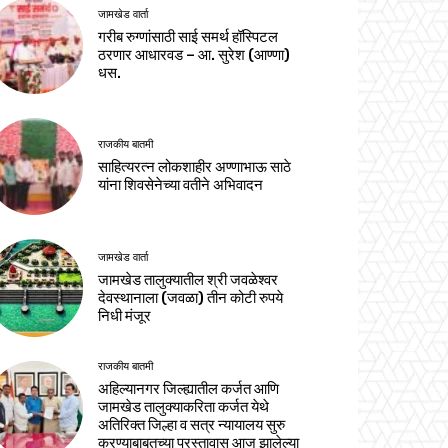
जामखेड वार्ता
गरीब रुग्णांसाठी साई समर्थ हॉस्पिटल
ठरणार आधारवड – आ. सुरेश (आण्णा)
धस.
राजकीय बातमी
साहित्यरत्न लोकशाहीर अण्णाभाऊ साठे
यांना शिवसेनेच्या वतीने अभिवादन
जामखेड वार्ता
जामखेड तालुक्यातील श्री जवळेश्वर
देवस्थानाला (जवळा) तीन कोटी रुपये
निधी मंजूर
राजकीय बातमी
अहिल्यानगर जिल्ह्यातील कर्जत आणि
जामखेड तालुक्याकरिता कर्जत येथे
अतिरिक्त जिल्हा व सत्र न्यायालय सुरु
करण्याबाबतच्या प्रस्तावास आज झालेल्या