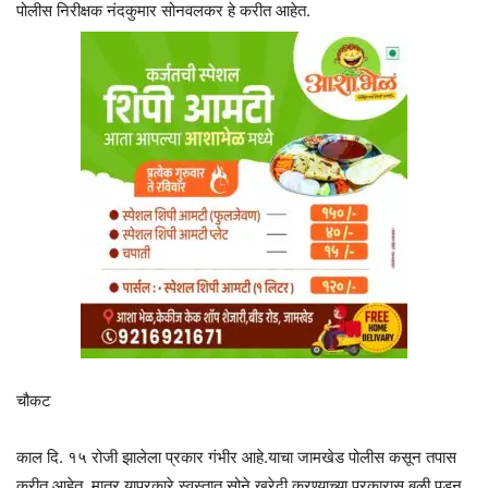
पोलीस निरीक्षक नंदकुमार सोनवलकर हे करीत आहेत.
चौकट
काल दि. १५ रोजी झालेला प्रकार गंभीर आहे.याचा जामखेड पोलीस कसून तपास
करीत आहेत. मात्र याप्रकारे स्वस्तात सोने खरेदी करण्याच्या प्रकारास बळी पडून