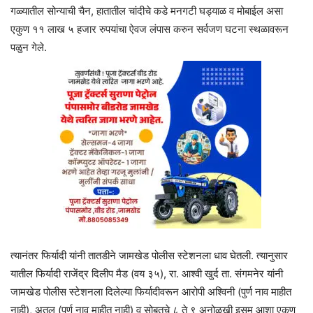
गळ्यातील सोन्याची चैन, हातातील चांदीचे कडे मनगटी घड्याळ व मोबाईल असा
एकुण ११ लाख ५ हजार रुपयांचा ऐवज लंपास करुन सर्वजण घटना स्थळावरून
पळुन गेले.
त्यानंतर फिर्यादी यांनी तातडीने जामखेड पोलीस स्टेशनला धाव घेतली. त्यानुसार
यातील फिर्यादी राजेंद्र दिलीप मैड (वय ३५), रा. आश्वी खुर्द ता. संगमनेर यांनी
जामखेड पोलीस स्टेशनला दिलेल्या फिर्यादीवरून आरोपी अश्विनी (पुर्ण नाव माहीत
नाही), अतुल (पुर्ण नाव माहीत नाही) व सोबतचे ८ ते ९ अनोळखी इसम आशा एकुण