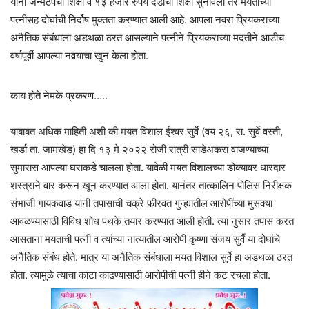
यांनी जन्मठेपेची शिक्षा व १३ हजार रुपये दंडाची शिक्षा सुनावली तर मयताच्या
पत्नीसह दोघांची निर्दोष मुक्तता करण्यात आली आहे. आपला नवरा प्रियकराच्या
अनैतिक संबंधाला अडथळा ठरत आसल्याने पत्नीने प्रियकराच्या मदतीने आडीच
वर्षापूर्वी आपल्या नवर्‍याचा खुन केला होता.
काय होते नेमके प्रकरण…..
याबाबत अधिक माहिती अशी की मयत विशाल ईश्वर सुर्वे (वय २६, रा. सुर्वे वस्ती,
खर्डा ता. जामखेड) हा दि १३ मे २०२२ रोजी रात्री साडेअकरा वाजण्याच्या
सुमारास आपल्या घराकडे चालला होता. यावेळी मयत विशालच्या डोक्यावर धारदार
शस्त्राने वार करून खून करण्यात आला होता. यानंतर तात्कालिन पोलिस निरीक्षक
संभाजी गायकवाड यांनी तपासाची चक्रे फीरवत गुन्ह्यातील आरोपींच्या मुसक्या
आवळण्यासाठी विविध शोध पथके तयार करण्यात आली होती. त्या नुसार तपास करत
आसताना मयताची पत्नी व त्यांच्या नात्यातील आरोपी कृष्णा संजय सुर्वै या दोघांचे
अनैतिक संबंध होते. मात्र या अनैतिक संबंधाला मयत विशाल सुर्वे हा अडथळा ठरत
होता. त्यामुळे त्याचा काटा काढण्यासाठी आरोपीची पत्नी हीने कट रचला होता.