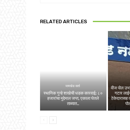
RELATED ARTICLES
जामखेड वार्ता
वीज पोल उभा
स्थानिक गुन्हे शाखेची धडक कारवाई; ८०
गटार लाईन
हजारांचा मुद्देमाल जप्त, एकाला घेतले
ठेकेदारासह 
ताब्यात..
पोल