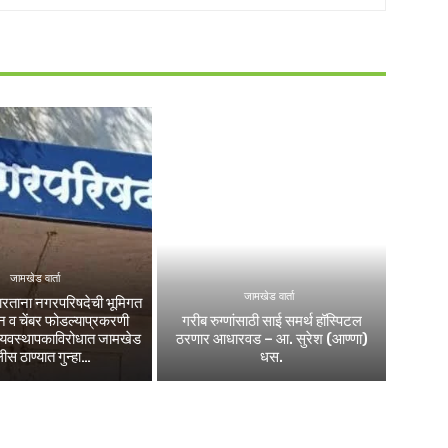
जामखेड वार्ता
जामखेड वार्ता
रताना नगरपरिषदेची भूमिगत
 व चेंबर फोडल्याप्रकरणी
गरीब रुग्णांसाठी साई समर्थ हॉस्पिटल
व्यवस्थापकाविरोधात जामखेड
ठरणार आधारवड – आ. सुरेश (आण्णा)
ीस ठाण्यात गुन्हा…
धस.