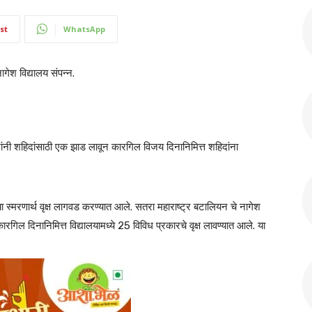
st
WhatsApp
ेश विद्यालय संपन्न.
्रांनी शहिदांसाठी एक झाड लावून कारगिल विजय दिनानिमित्त शहिदांना
या स्मरणार्थ वृक्ष लागवड करण्यात आले. सतरा महाराष्ट्र बटालियन चे नागेश
कारगिल दिनानिमित्त विद्यालयामध्ये 25 विविध प्रकारचे वृक्ष लावण्यात आले. या