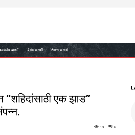
ाजकीय बातमी
विशेष बातमी
शिक्षण बातमी
L
्त “शहिदांसाठी एक झाड”
ंपन्न.
18
0