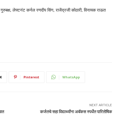
ुरुबक्ष, लेफ्टनंट कर्नल रणदीप सिंग, राजेंद्रजी कोठारी, विनायक राऊत
X
Pinterest
WhatsApp
NEXT ARTICLE
यात
कर्जतचे सहा विद्यार्थ्यांना अबॅकस स्पर्धेत पारितोषिक