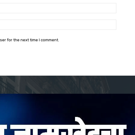
Email:*
Website:
ser for the next time I comment.