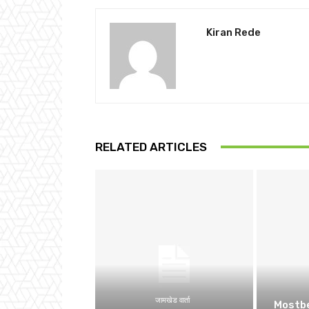
Kiran Rede
RELATED ARTICLES
जामखेड वार्ता
Mostbe