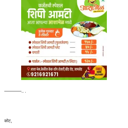
————.. .
कोट,