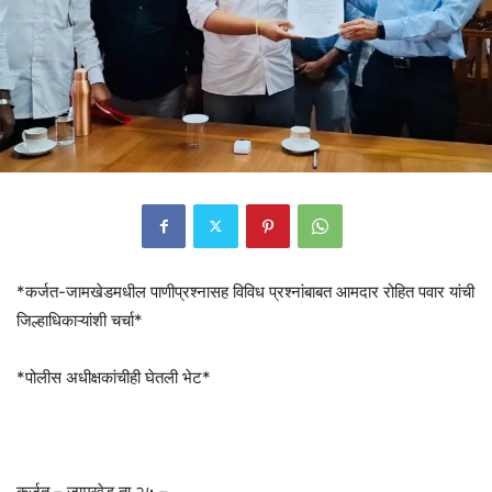
*कर्जत-जामखेडमधील पाणीप्रश्नासह विविध प्रश्नांबाबत आमदार रोहित पवार यांची
जिल्हाधिकाऱ्यांशी चर्चा*
*पोलीस अधीक्षकांचीही घेतली भेट*
कर्जत – जामखेड ता.२५ –