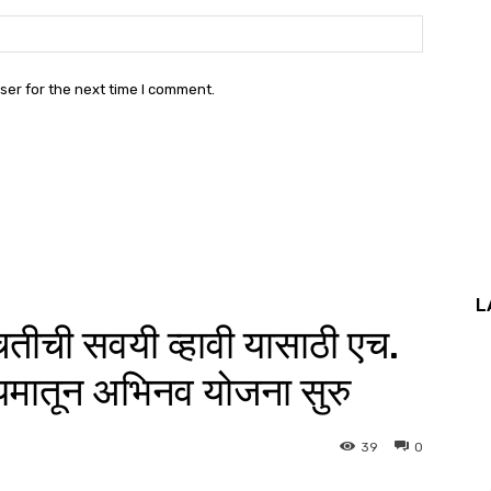
Website:
ser for the next time I comment.