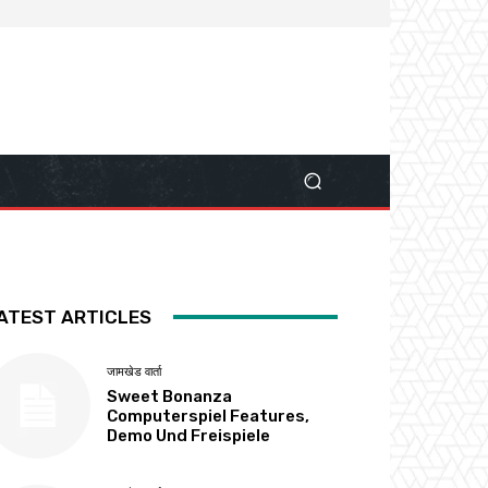
ATEST ARTICLES
जामखेड वार्ता
Sweet Bonanza
Computerspiel Features,
Demo Und Freispiele