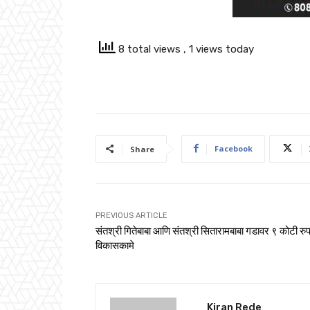
8 total views
, 1 views today
Facebook
Share
PREVIOUS ARTICLE
संतश्री गितेबाबा आणि संतश्री सितारामबाबा गडावर ९ कोटी रुप
विकासकामे
Kiran Rede