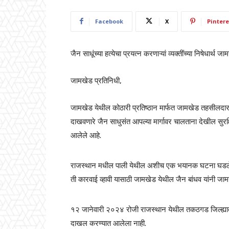
Facebook
X
Pintere
जैन साधूंच्या हत्येचा प्रयत्न करणाऱ्यां व्यक्तींच्या निषेधार्थ
जामखेड प्रतिनिधी,
जामखेड येथील कोठारी प्रतिष्ठान मार्फत जामखेड तहसीलदार य
दाखवणारे जैन साधुसंत आपल्या मार्गावर चालताना देखील सुरक्ष
आलेले आहे.
राजस्थान मधील पाली येथील अशीच एक भयानक घटना घडलेली 
ती कारवाई व्हावी यासाठी जामखेड येथील जैन बांधव यांनी जाम
१२ जानेवारी २०२४ रोजी राजस्थान येथील तकठगड जिल्ह्यातील
दाखल करण्यात आलेला नाही.