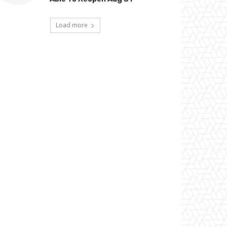
Load more