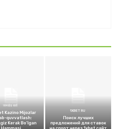
जामखेड वार्ता
1XBET RU
t Kazino Mijozlar
lab-quvvatlash:
Поиск лучших
ngiz Kerak Bo’lgan
предложений для ставок
Hammasi
на спорт через 1xbet сайт