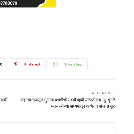
X
Pinterest
WhatsApp
NEXT ARTICLE
यांची
लहानपनापासून मुलांना बचतीची सवयी व्हावी यासाठी एच. यु. गुगळे
पतसंस्थेच्या माध्यमातून अभिनव योजना सुरु