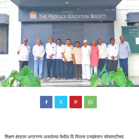
शिक्षण क्षेत्रात अग्रगण्य असलेल्या येथील दि पिपल्स एज्युकेशन सोसायटीच्या