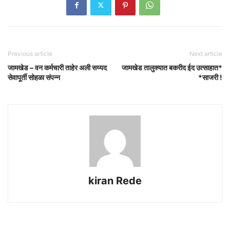
Previous article
Next article
जामखेड – वन कर्मचारी ताहेर अली सय्यद
जामखेड तालुक्यात बकरीद ईद उत्साहात*
सेवापूर्ती सोहळा संपन्न
*साजरी !
kiran Rede