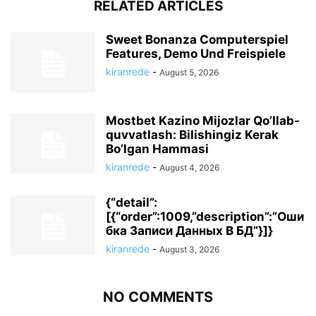
RELATED ARTICLES
Sweet Bonanza Computerspiel
Features, Demo Und Freispiele
kiranrede
-
August 5, 2026
Mostbet Kazino Mijozlar Qo’llab-
quvvatlash: Bilishingiz Kerak
Bo’lgan Hammasi
kiranrede
-
August 4, 2026
{“detail”:
[{“order”:1009,”description”:”Оши
бка Записи Данных В БД”}]}
kiranrede
-
August 3, 2026
NO COMMENTS