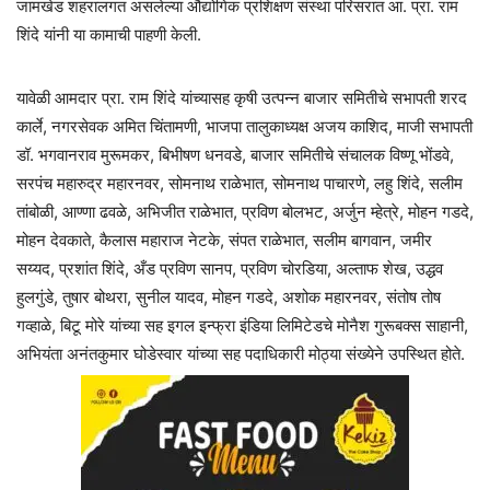
जामखेड शहरालगत असलेल्या औद्योगिक प्रशिक्षण संस्था परिसरात आ. प्रा. राम
शिंदे यांनी या कामाची पाहणी केली.
यावेळी आमदार प्रा. राम शिंदे यांच्यासह कृषी उत्पन्न बाजार समितीचे सभापती शरद
कार्ले, नगरसेवक अमित चिंतामणी, भाजपा तालुकाध्यक्ष अजय काशिद, माजी सभापती
डॉ. भगवानराव मुरूमकर, बिभीषण धनवडे, बाजार समितीचे संचालक विष्णू भोंडवे,
सरपंच महारुद्र महारनवर, सोमनाथ राळेभात, सोमनाथ पाचारणे, लहु शिंदे, सलीम
तांबोळी, आण्णा ढवळे, अभिजीत राळेभात, प्रविण बोलभट, अर्जुन म्हेत्रे, मोहन गडदे,
मोहन देवकाते, कैलास महाराज नेटके, संपत राळेभात, सलीम बागवान, जमीर
सय्यद, प्रशांत शिंदे, अँड प्रविण सानप, प्रविण चोरडिया, अल्ताफ शेख, उद्धव
हुलगुंडे, तुषार बोथरा, सुनील यादव, मोहन गडदे, अशोक महारनवर, संतोष तोष
गव्हाळे, बिटू मोरे यांच्या सह इगल इन्फ्रा इंडिया लिमिटेडचे मोनैश गुरूबक्स साहानी,
अभियंता अनंतकुमार घोडेस्वार यांच्या सह पदाधिकारी मोठ्या संख्येने उपस्थित होते.