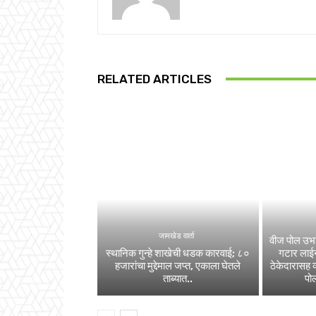
RELATED ARTICLES
जामखेड वार्ता
वीज पोल उभा
स्थानिक गुन्हे शाखेची धडक कारवाई; ८०
गटार लाईन
हजारांचा मुद्देमाल जप्त, एकाला घेतले
ठेकेदारासह 
ताब्यात..
पोल