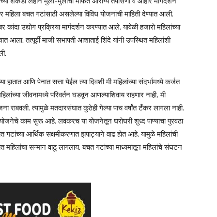
ंच्या शेकडो लहान मुला-मुलींची मोफत आरोग्य तपासणी व आहार मार्गदर्शन
बर महिला बचत गटांसाठी असलेल्या विविध योजनांची माहिती देण्यात आली.
बर कांदा उद्योग प्रक्रिया मार्गदर्शन करण्यात आले. यावेळी हजारो महिलांच्या
ात आला. तत्पूर्वी माजी सभापती आशाताई शिंदे यांनी उपस्थित महिलांशी
ली.
्या हातात आणि पेनात सत्ता येईल त्या दिवशी मी महिलांच्या संदर्भामध्ये कर्जत
हिलांच्या जीवनामध्ये परिवर्तन घडवून आणल्याशिवाय राहणार नाही, मी
ा राबवली. त्यामुळे मतदारसंघात कुठेही गेल्या पाच वर्षांत टँकर लागला नाही.
योजनेचे काम सुरू आहे. लवकरच या योजनेतून घरोघरी शुध्द पाण्याचा पुरवठा
बचत गटांच्या आर्थिक सक्षमीकरणात झपाट्याने वाढ होत आहे. यामुळे महिलांची
त महिलांचा सन्मान वाढू लागलाय. बचत गटांच्या माध्यमांतून महिलांचे संघटन