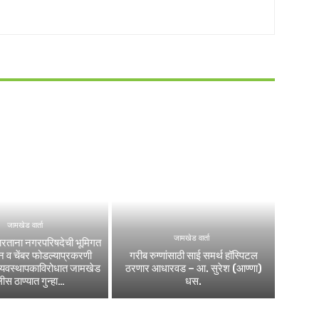
जामखेड वार्ता
जामखेड वार्ता
रताना नगरपरिषदेची भूमिगत
 व चेंबर फोडल्याप्रकरणी
गरीब रुग्णांसाठी साई समर्थ हॉस्पिटल
व्यवस्थापकाविरोधात जामखेड
ठरणार आधारवड – आ. सुरेश (आण्णा)
ीस ठाण्यात गुन्हा…
धस.