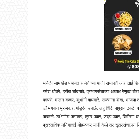
यावेळी जामखेड पंचायत समितीच्या माजी सभापती आशाताई शिंद
रमेश धोत्रे, हरीबा चांदगावे, प्रभागसंघाच्या अध्यक्ष रेणुका 
कापसे, मालन कचरे, शुभांगी वाघमारे, रूक्साना शेख, भाजपा
डाॅ भगवान मुरुमकर, पांडुरंग उबाळे, लहू शिंदे, बापुराव ढवळ
पाचरणे, डाॅ गणेश जगताप, तुषार पवार, उदय पवार, बिभीषण ध
प्रास्ताविक मनिषाताई मोहळकर यांनी केले तर सूत्रसंचालन न