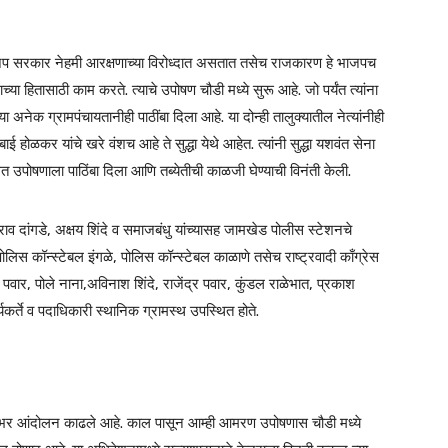
जप सरकार नेहमी आरक्षणाच्या विरोध्दात असतात तसेच राजकारण हे भाजपच
ा हितासाठी काम करते. त्याचे उपोषण चौडी मध्ये सुरू आहे. जो पर्यंत त्यांना
 अनेक ग्रामपंचायतानीही पाठींबा दिला आहे. या दोन्ही तालुक्यातील नेत्यांनीही
ाबाई होळकर यांचे खरे वंशच आहे ते सुद्धा येथे आहेत. त्यांनी सुद्धा यशवंत सेना
 घेत उपोषणाला पाठिंबा दिला आणि तब्येतीची काळजी घेण्याची विनंती केली.
राव दांगडे, अक्षय शिंदे व समाजबंधु यांच्यासह जामखेड पोलीस स्टेशनचे
लिस कॉन्स्टेबल इंगळे, पोलिस कॉन्स्टेबल काळाणे तसेच राष्ट्रवादी काँग्रेस
न पवार, पोले नाना,अविनाश शिंदे, राजेंद्र पवार, कुंडल राळेभात, प्रकाश
र्ते व पदाधिकारी स्थानिक ग्रामस्थ उपस्थित होते.
ल्हाभर आंदोलन काढले आहे. काल पासून आम्ही आमरण उपोषणास चौडी मध्ये