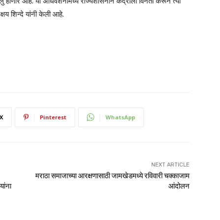
ु होणार आहे. या अधिवेशनामध्ये राज्यशासनाने केद्राला विनती करून त्या
 शिन्दे यांनी केली आहे.
X
Pinterest
WhatsApp
NEXT ARTICLE
मराठा समाजाच्या आरक्षणासाठी जामखेडमध्ये रविवारी चक्काजाम
यांना
आंदोलन