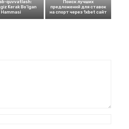
lab-quvvatlash:
Поиск лучших
ngiz Kerak Bo’lgan
предложений для ставок
Hammasi
на спорт через 1xbet сайт
Name:*