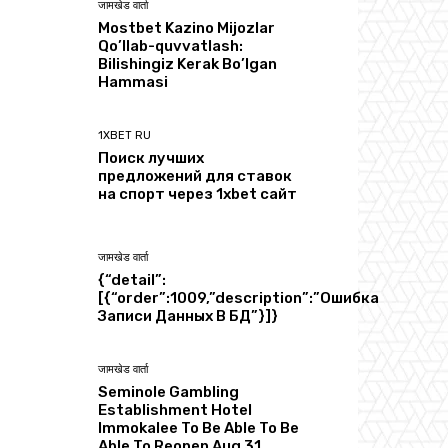
जामखेड वार्ता
Mostbet Kazino Mijozlar
Qo’llab-quvvatlash:
Bilishingiz Kerak Bo’lgan
Hammasi
1XBET RU
Поиск лучших
предложений для ставок
на спорт через 1xbet сайт
जामखेड वार्ता
{“detail”:
[{“order”:1009,”description”:”Ошибка
Записи Данных В БД”}]}
जामखेड वार्ता
Seminole Gambling
Establishment Hotel
Immokalee To Be Able To Be
Able To Reopen Aug 31