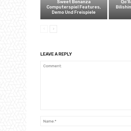
Sweet Bonanza
Qo’l
Computerspiel Features,
Bilishi
Demo Und Freispiele
LEAVE A REPLY
Comment: