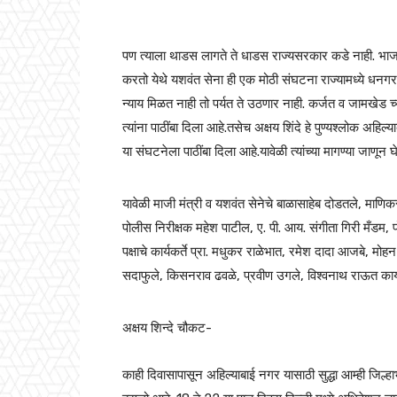
पण त्याला थाडस लागते ते धाडस राज्यसरकार कडे नाही. भा
करतो येथे यशवंत सेना ही एक मोठी संघटना राज्यामध्ये धनगराच्य
न्याय मिळत नाही तो पर्यत ते उठणार नाही. कर्जत व जामखेड च्या
त्यांना पाठींबा दिला आहे.तसेच अक्षय शिंदे हे पुण्यश्लोक अहिल्य
या संघटनेला पाठींबा दिला आहे.यावेळी त्यांच्या मागण्या जाणून
यावेळी माजी मंत्री व यशवंत सेनेचे बाळासाहेब दोडतले, माणिक
पोलीस निरीक्षक महेश पाटील, ए. पी. आय. संगीता गिरी मँडम, पो
पक्षाचे कार्यकर्ते प्रा. मधुकर राळेभात, रमेश दादा आजबे, मोह
सदाफुले, किसनराव ढवळे, प्रवीण उगले, विश्वनाथ राऊत कार्यक
अक्षय शिन्दे चौकट-
काही दिवासापासून अहिल्याबाई नगर यासाठी सुद्धा आम्ही जि