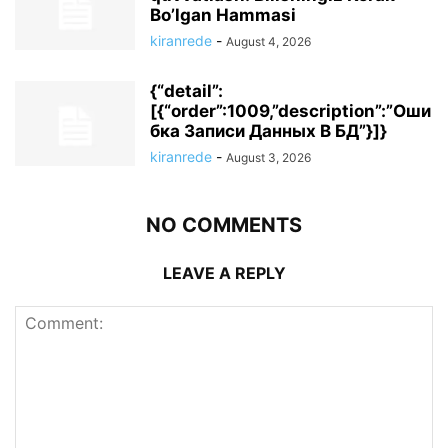
Bo’lgan Hammasi
kiranrede
-
August 4, 2026
{“detail”:
[{“order”:1009,”description”:”Оши
бка Записи Данных В БД”}]}
kiranrede
-
August 3, 2026
NO COMMENTS
LEAVE A REPLY