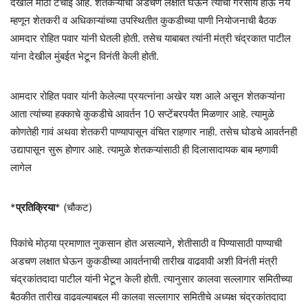
देखील मोठी टंचाई आहे. शेतकऱ्यांची अडचण लक्षात घेऊन त्यांची गैरसोय होऊ नये
म्हणून शेतकरी व अधिकाऱ्यांच्या उपस्थितीत कुकडीच्या पाणी नियोजनाची बैठक
आमदार रोहित पवार यांनी घेतली होती. तसेच याबाबत त्यांनी मंत्री चंद्रकात पाटील
यांना देखील मुंबईत भेटून विनंती केली होती.
आमदार रोहित पवार यांनी केलेल्या प्रयत्नांना अखेर यश आले असून शेतकऱ्यांना
आता त्यांच्या हक्काचे कुकडीचे आवर्तन 10 सप्टेंबरपर्यंत मिळणार आहे. त्यामुळे
कोणतेही गावं अथवा शेतकरी पाण्यापासून वंचित राहणार नाही. तसेच घोडचे आवर्तनही
उद्यापासून सुरू होणार आहे. त्यामुळे शेतकऱ्यांसाठी ही दिलासादायक बाब म्हणावी
लागेल
*
प्रतिक्रिया
* (चौकट)
पिकांचे मोठ्या प्रमाणात नुकसान होत असल्याने, शेतीसाठी व पिण्यासाठी पाण्याची
अडचण लक्षात घेऊन कुकडीच्या आवर्तनाची तारीख वाढवावी अशी विनंती मंत्री
चंद्रकांतदादा पाटील यांनी भेटून केली होती. त्यानुसार कालवा सल्लागार समितीच्या
बैठकीत तारीख वाढवल्याबद्दल मी कालवा सल्लागार समितीचे अध्यक्ष चंद्रकांतदादा