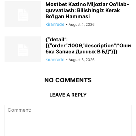
Mostbet Kazino Mijozlar Qo’llab-
quvvatlash: Bilishingiz Kerak
Bo’lgan Hammasi
kiranrede
-
August 4, 2026
{“detail”:
[{“order”:1009,”description”:”Оши
бка Записи Данных В БД”}]}
kiranrede
-
August 3, 2026
NO COMMENTS
LEAVE A REPLY