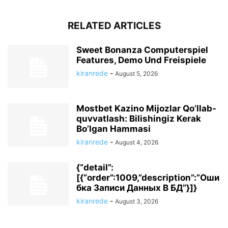
RELATED ARTICLES
Sweet Bonanza Computerspiel
Features, Demo Und Freispiele
kiranrede
-
August 5, 2026
Mostbet Kazino Mijozlar Qo’llab-
quvvatlash: Bilishingiz Kerak
Bo’lgan Hammasi
kiranrede
-
August 4, 2026
{“detail”:
[{“order”:1009,”description”:”Оши
бка Записи Данных В БД”}]}
kiranrede
-
August 3, 2026