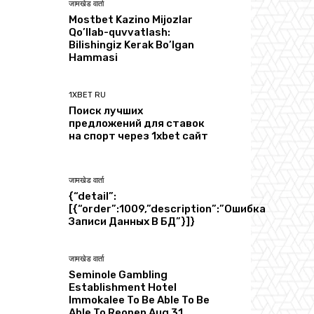
जामखेड वार्ता
Mostbet Kazino Mijozlar
Qo’llab-quvvatlash:
Bilishingiz Kerak Bo’lgan
Hammasi
1XBET RU
Поиск лучших
предложений для ставок
на спорт через 1xbet сайт
जामखेड वार्ता
{“detail”:
[{“order”:1009,”description”:”Ошибка
Записи Данных В БД”}]}
जामखेड वार्ता
Seminole Gambling
Establishment Hotel
Immokalee To Be Able To Be
Able To Reopen Aug 31