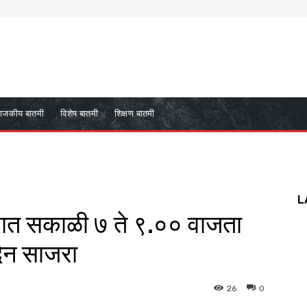
ाजकीय बातमी
विशेष बातमी
शिक्षण बातमी
L
ृहात सकाळी ७ ते ९.०० वाजता
दिन साजरा
26
0