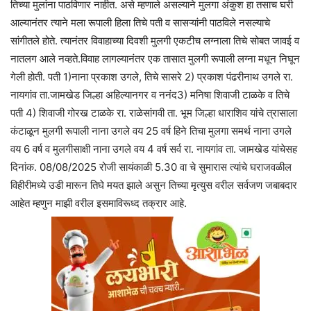
तिच्या मुलांना पाठविणार नाहीत. असे म्हणाले असल्याने मुलगा अंकुश हा तसाच घरी
आल्यानंतर त्याने मला रूपाली हिला तिचे पती व सासऱ्यांनी पाठविले नसल्याचे
सांगीतले होते. त्यानंतर विवाहाच्या दिवशी मुलगी एकटीच लग्नाला तिचे सोबत जावई व
नातलग आले नव्हते.विवाह लागल्यानंतर एक तासात मुलगी रूपाली लग्ना मधून निघून
गेली होती. पती 1)नाना प्रकाश उगले, तिचे सासरे 2) प्रकाश पंढरीनाथ उगले रा.
नायगांव ता.जामखेड जिल्हा अहिल्यानगर व ननंद3) मनिषा शिवाजी टाळके व तिचे
पती 4) शिवाजी गोरख टाळके रा. राळेसांगवी ता. भूम जिल्हा धाराशिव यांचे त्रासाला
कंटाळून मुलगी रूपाली नाना उगले वय 25 वर्ष हिने तिचा मुलगा समर्थ नाना उगले
वय 6 वर्ष व मुलगीसाक्षी नाना उगले वय 4 वर्ष सर्व रा. नायगांव ता. जामखेड यांचेसह
दिनांक. 08/08/2025 रोजी सायंकाळी 5.30 वा चे सुमारास त्यांचे घराजवळील
विहीरीमध्ये उडी मारून तिघे मयत झाले असुन तिच्या मृत्युस वरील सर्वजण जबाबदार
आहेत म्हणुन माझी वरील इसमाविरूध्द तक्रार आहे.