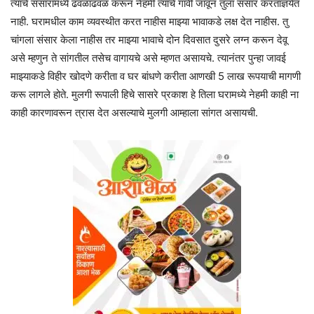
त्यांचे संसारामध्ये ढवळाढवळ करून नेहमी त्यांचे गावी जावून तुला संसार करताज्ञयेत
नाही. घरामधील काम व्यवस्थीत करत नाहीस माझ्या भावाकडे लक्ष देत नाहीस. तु
चांगला संसार केला नाहीस तर माझ्या भावाचे दोन दिवसात दुसरे लग्न करून देवू
असे म्हणुन ते सांगतील तसेच वागायचे असे म्हणत असायचे. त्यानंतर पुन्हा जावई
माझ्याकडे विहीर खोदणे करीता व घर बांधणे करीता आणखी 5 लाख रूपयाची मागणी
करू लागले होते. मुलगी रूपाली हिचे सासरे प्रकाश हे तिला घरामध्ये नेहमी काही ना
काही कारणावरून त्रास देत असल्याचे मुलगी आम्हाला सांगत असायची.