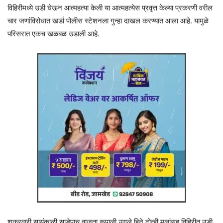
विहिरीमध्ये उडी घेऊन आत्महत्या केली या आत्महत्येस प्रवृत्त केल्या प्रकरणी वरील
चार जणांविरोधात खर्डा पोलीस स्टेशनला गुन्हा दाखल करण्यात आला आहे. यामुळे
परिसरात एकच खळबळ उडाली आहे.
शुक्रवारी सायंकाळी साडेपाच वाजता रूपाली उगले हिने दोन्ही मुलांसह विहिरीत उडी