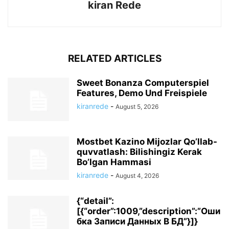
kiran Rede
RELATED ARTICLES
Sweet Bonanza Computerspiel
Features, Demo Und Freispiele
kiranrede
-
August 5, 2026
Mostbet Kazino Mijozlar Qo’llab-
quvvatlash: Bilishingiz Kerak
Bo’lgan Hammasi
kiranrede
-
August 4, 2026
{“detail”:
[{“order”:1009,”description”:”Оши
бка Записи Данных В БД”}]}