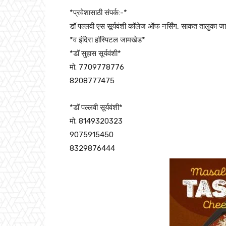
*प्रवेशासाठी संपर्क:-*
डॉ पल्लवी एस सूर्यवंशी कॉलेज ऑफ नर्सिंग, साकत तालुका ज
*व इंदिरा हॉस्पिटल जामखेड*
*डॉ सुहास सूर्यवंशी*
मो. 7709778776
8208777475
*डॉ पल्लवी सूर्यवंशी*
मो. 8149320323
9075915450
8329876444