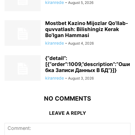
kiranrede
-
August 5, 2026
Mostbet Kazino Mijozlar Qo’llab-
quvvatlash: Bilishingiz Kerak
Bo’lgan Hammasi
kiranrede
-
August 4, 2026
{“detail”:
[{“order”:1009,”description”:”Оши
бка Записи Данных В БД”}]}
kiranrede
-
August 3, 2026
NO COMMENTS
LEAVE A REPLY