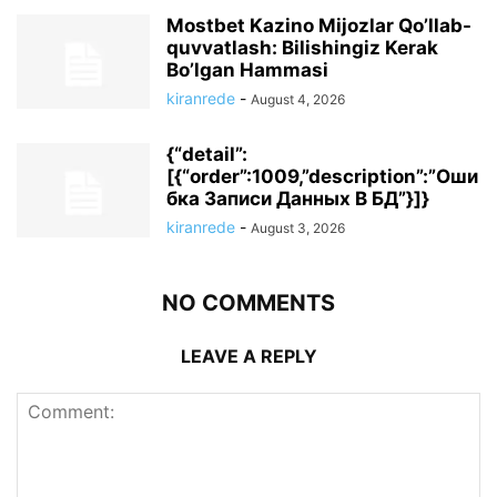
Mostbet Kazino Mijozlar Qo’llab-
quvvatlash: Bilishingiz Kerak
Bo’lgan Hammasi
kiranrede
-
August 4, 2026
{“detail”:
[{“order”:1009,”description”:”Оши
бка Записи Данных В БД”}]}
kiranrede
-
August 3, 2026
NO COMMENTS
LEAVE A REPLY