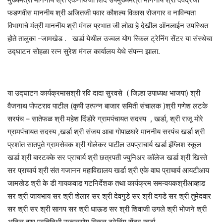
फडणवीस माननीय श्री अजितजी पवार कौशल्य विकास रोजगार व नाविन्यता
विभागाचे मंत्री माननीय श्री मंगल प्रभात जी लोढा हे देखील ऑनलाईन उपस्थित
होते तालुका -जामखेड . खर्डा येथील उज्वल योग स्किल ट्रेनिंग सेंटर या संस्थेचा
उद्घाटन सोहळा रत्न सुरेश मंगल कार्यालय येथे संपन्न झाला.
या उद्घाटन कार्यक्रमासश्री रवि दादा सुरवसे ( जिल्हा उपाध्यक्ष भाजपा) श्री
वैजनाथ पोपटराव पाटील (कृषी उत्पन्न बाजार समिती संचालक )श्री गणेश लटके
सरपंच – सातेफळ श्री महेश दिंडोरे ग्रामपंचायत सदस्य , खर्डा, श्री राजू मोरे
ग्रामपंचायत सदस्य ,खर्डा श्री संजय आबा गोपाळघरे माननीय सरपंच खर्डा श्री
प्रशांत सातपुते ग्रामसेवक श्री गोलेकर पाटील उपप्राचार्य खर्डा इंग्लिश स्कूल
खर्डा श्री बारटक्के सर प्राचार्य श्री छत्रपती ज्युनिअर कॉलेज खर्डा श्री खिस्ते
सर प्राचार्य श्री संत गजानन महाविद्यालय खर्डा श्री एके वाघ प्राचार्य आयटीआय
जामखेड श्री के डी गायकवाड गटनिर्देशक तथा कार्यक्रम समन्वयकश्रीआव्हाड
सर श्री जायभाय सर श्री शेलार सर श्री देवगुडे सर श्री दगडे सर श्री तुमेदवार
सर श्री सर श्री सानप सर श्री धाऊड सर श्री शिवाजी उगले श्री भोजने श्री
अनिल वाघ प्रतिनिधी उज्वलयोग स्किल ट्रेनिंग सेंटर खर्डा