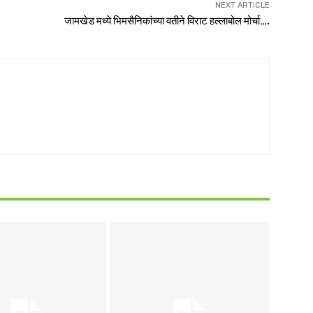
NEXT ARTICLE
जामखेड मध्ये भिमसैनिकांच्या वतीने विराट हल्लाबोल मोर्चा….