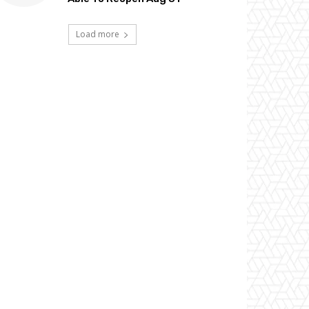
Load more