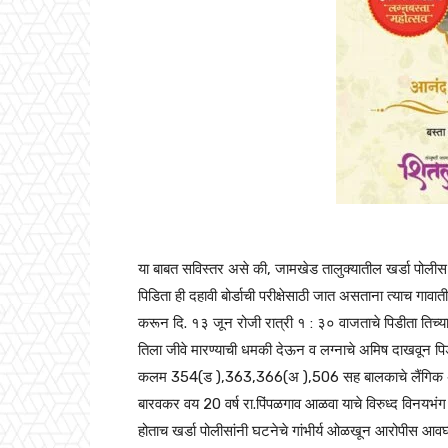
या बाबत सविस्तर असे की, जामखेड तालुक्यातील खर्डा पोलीस 
पिडिता ही दहावी बोर्डाची परीक्षेसाठी जात असताना त्याच गा
करून दि. १३ जून रोजी रात्री १ : ३० वाजताचे पिडीता तिच
तिला जीवे मारण्याची धमकी देऊन व लग्नाचे अमिष दाखवून पिडीत
कलम 354(ड ),363,366(अ ),506 सह बालकाचे लैंगिक अपर
बारवकर वय 20 वर्ष रा.पिंपळगाव आळवा याचे विरुध्द विनयभंग
होताच खर्डा पोलीसांनी घटनेचे गांभीर्य ओळखून आरोपीस आवघ