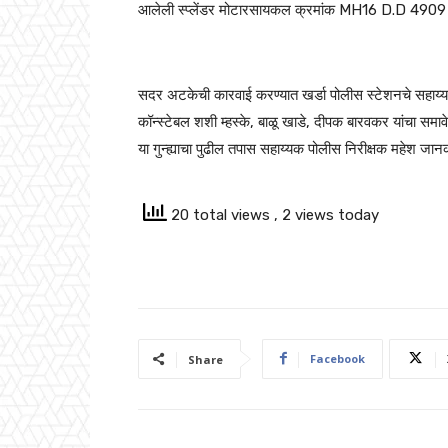
आलेली स्प्लेंडर मोटारसायकल क्रमांक MH16 D.D 4909 ही
सदर अटकेची कारवाई करण्यात खर्डा पोलीस स्टेशनचे सहाय्
कॉन्स्टेबल शशी म्हस्के, बाळू खाडे, दीपक बारवकर यांचा समाव
या गुन्ह्याचा पुढील तपास सहाय्यक पोलीस निरीक्षक महेश जा
20 total views
, 2 views today
Facebook
Share