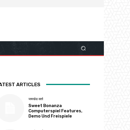
ATEST ARTICLES
जामखेड वार्ता
Sweet Bonanza
Computerspiel Features,
Demo Und Freispiele