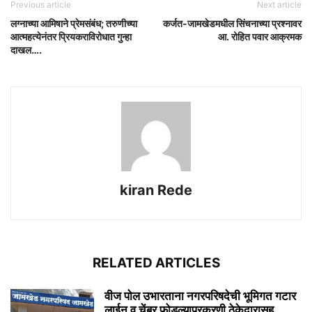
Previous article
Next article
लग्नाच्या आमिषाने प्रेमसंबंध; तरुणीच्या
कर्जत-जामखेडमधील सिंचनाच्या प्रश्नावर
आत्महत्येनंतर प्रियकराविरोधात गुन्हा
आ. रोहित पवार आक्रमक
दाखल….
kiran Rede
RELATED ARTICLES
वीज पोल उभारताना नगरपरिषदेची भूमिगत गटार
लाईन व चेंबर फोडल्याप्रकरणी ठेकेदारासह...