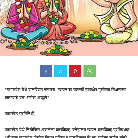
*जामखेड येथे बालविवाह रोखला: ‘उडान’चा यशस्वी हस्तक्षेप.मुलीच्या शिक्षणाला
कायद्याचे बळ-योगेश अब्दुले*
जामखेड प्रतिनिधी,
जामखेड येथे नियोजित असलेला बालविवाह ‘स्नेहालय उडान बालविवाह प्रतिबंधक
अभियान,जामखेड पोलीस,जिल्हा महिला व बालविकास विभाग,चाईल्ड लाईन यांनी