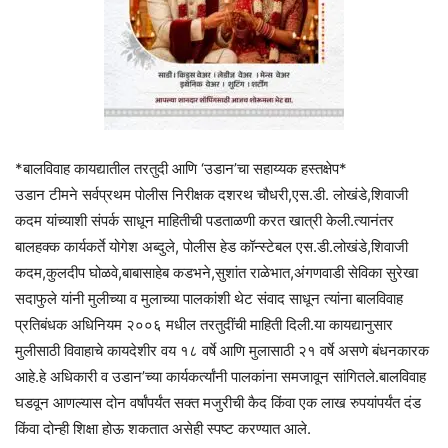
*बालविवाह कायद्यातील तरतुदी आणि ‘उडान’चा सहाय्यक हस्तक्षेप*
उडान टीमने सर्वप्रथम पोलीस निरीक्षक दशरथ चौधरी,एस.डी. लोखंडे,शिवाजी
कदम यांच्याशी संपर्क साधून माहितीची पडताळणी करत खात्री केली.त्यानंतर
बालहक्क कार्यकर्ते योगेश अब्दुले, पोलीस हेड कॉन्स्टेबल एस.डी.लोखंडे,शिवाजी
कदम,कुलदीप घोळवे,बाबासाहेब कडभने,सुशांत राळेभात,अंगणवाडी सेविका सुरेखा
सदाफुले यांनी मुलीच्या व मुलाच्या पालकांशी थेट संवाद साधून त्यांना बालविवाह
प्रतिबंधक अधिनियम २००६ मधील तरतुदींची माहिती दिली.या कायद्यानुसार
मुलीसाठी विवाहाचे कायदेशीर वय १८ वर्षे आणि मुलासाठी २१ वर्षे असणे बंधनकारक
आहे.हे अधिकारी व उडान’च्या कार्यकर्त्यांनी पालकांना समजावून सांगितले.बालविवाह
घडवून आणल्यास दोन वर्षांपर्यंत सक्त मजुरीची कैद किंवा एक लाख रुपयांपर्यंत दंड
किंवा दोन्ही शिक्षा होऊ शकतात असेही स्पष्ट करण्यात आले.