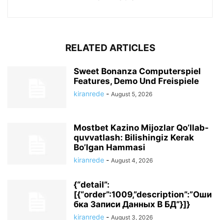
RELATED ARTICLES
Sweet Bonanza Computerspiel
Features, Demo Und Freispiele
kiranrede
-
August 5, 2026
Mostbet Kazino Mijozlar Qo’llab-
quvvatlash: Bilishingiz Kerak
Bo’lgan Hammasi
kiranrede
-
August 4, 2026
{“detail”:
[{“order”:1009,”description”:”Оши
бка Записи Данных В БД”}]}
kiranrede
-
August 3, 2026