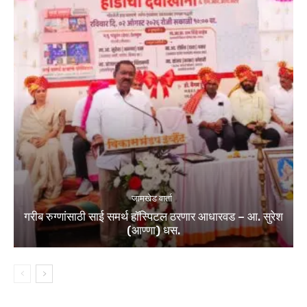
जामखेड वार्ता
गरीब रुग्णांसाठी साई समर्थ हॉस्पिटल ठरणार आधारवड – आ. सुरेश
(आण्णा) धस.