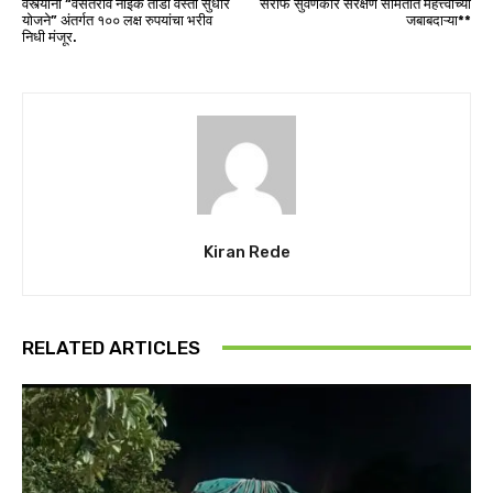
वस्त्यांना “वसंतराव नाईक तांडा वस्ती सुधार
सराफ सुवर्णंकार संरक्षण समितीत महत्त्वाच्या
योजने” अंतर्गत १०० लक्ष रुपयांचा भरीव
जबाबदाऱ्या**
निधी मंजूर.
Kiran Rede
RELATED ARTICLES