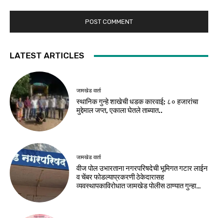
LATEST ARTICLES
जामखेड वार्ता
स्थानिक गुन्हे शाखेची धडक कारवाई; ८० हजारांचा
मुद्देमाल जप्त, एकाला घेतले ताब्यात..
जामखेड वार्ता
वीज पोल उभारताना नगरपरिषदेची भूमिगत गटार लाईन
व चेंबर फोडल्याप्रकरणी ठेकेदारासह
व्यवस्थापकाविरोधात जामखेड पोलीस ठाण्यात गुन्हा…