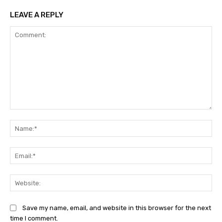
LEAVE A REPLY
Comment:
Na
Ema
Web
Save my name, email, and website in this browser for the next
time I comment.