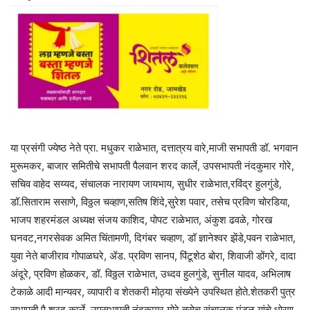
या प्रसंगी ज्येष्ठ नेते प्रा. मधुकर राळेभात, दत्तात्रय वारे,माजी सभापती डॉ. भगवान
मुरूमकर, बाजार समितीचे सभापती पैलवान शरद कार्ले, उपसभापती नंदकुमार गोरे,
सचिव वाहेद सय्यद, संचालक नारायण जायभाय, सुधीर राळेभात,रविंद्र हुलगुंडे,
डॉ.सिताराम ससाणे, विठ्ठल चव्हाण,सतिष शिंदे,सुरेश पवार, तसेच प्रविण चोरडिया,
भाजप शहरमंडल अध्यक्ष संजय काशिद, पोपट राळेभात, अंकुश ढवळे, गोरख
घनवट,नगरसेवक अमित चिंतामणी, दिगंबर चव्हाण, डॉ ज्ञानेश्वर झेंडे,पवन राळेभात,
युवा नेते बाजीराव गोपाळघरे, ॲड. प्रविण सानप, पिंटूशेठ बोरा, शिवाजी डोंगरे, दादा
अंदूरे, प्रविण होळकर, डॉ. विठ्ठल राळेभात, उध्दव हुलगुंडे, सुनील यादव, अभिलाष
टेकाळे आदी मान्यवर, व्यापारी व शेतकरी मोठ्या संख्येने उपस्थित होते.शेतकरी पुत्र
सभापती पै.शरद कार्ले, उपसभापती नंदकुमार गोरे तसेच संचालक मंडळ यांचे धोरण