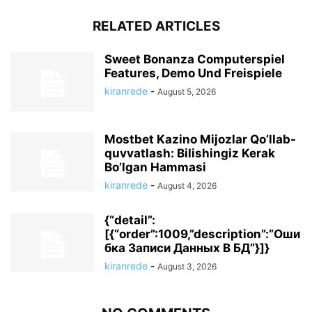
RELATED ARTICLES
Sweet Bonanza Computerspiel
Features, Demo Und Freispiele
kiranrede
-
August 5, 2026
Mostbet Kazino Mijozlar Qo’llab-
quvvatlash: Bilishingiz Kerak
Bo’lgan Hammasi
kiranrede
-
August 4, 2026
{“detail”:
[{“order”:1009,”description”:”Оши
бка Записи Данных В БД”}]}
kiranrede
-
August 3, 2026