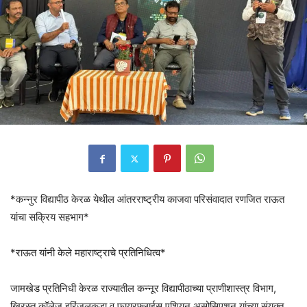
*कन्नुर विद्यापीठ केरळ येथील आंतरराष्ट्रीय काजवा परिसंवादात रणजित राऊत
यांचा सक्रिय सहभाग*
*राऊत यांनी केले महाराष्ट्राचे प्रतिनिधित्व*
जामखेड प्रतिनिधी केरळ राज्यातील कन्नूर विद्यापीठाच्या प्राणीशास्त्र विभाग,
ख्रिस्त कॉलेज इरिंजलकुडा व फायरफ्लाईस एशियन असोसिएशन यांच्या संयुक्त