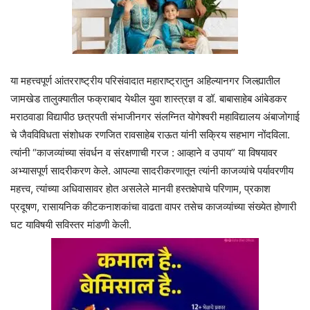
या महत्त्वपूर्ण आंतरराष्ट्रीय परिसंवादात महाराष्ट्रातुन अहिल्यानगर जिल्ह्यातील
जामखेड तालुक्यातील फक्राबाद येथील युवा शास्त्रज्ञ व डॉ. बाबासाहेब आंबेडकर
मराठवाडा विद्यापीठ छत्रपती संभाजीनगर संलग्नित योगेश्वरी महाविद्यालय अंबाजोगाई
चे जैवविविधता संशोधक रणजित रावसाहेब राऊत यांनी सक्रिय सहभाग नोंदविला.
त्यांनी “काजव्यांच्या संवर्धन व संरक्षणाची गरज : आव्हाने व उपाय” या विषयावर
अभ्यासपूर्ण सादरीकरण केले. आपल्या सादरीकरणातून त्यांनी काजव्यांचे पर्यावरणीय
महत्त्व, त्यांच्या अधिवासावर होत असलेले मानवी हस्तक्षेपाचे परिणाम, प्रकाश
प्रदूषण, रासायनिक कीटकनाशकांचा वाढता वापर तसेच काजव्यांच्या संख्येत होणारी
घट याविषयी सविस्तर मांडणी केली.