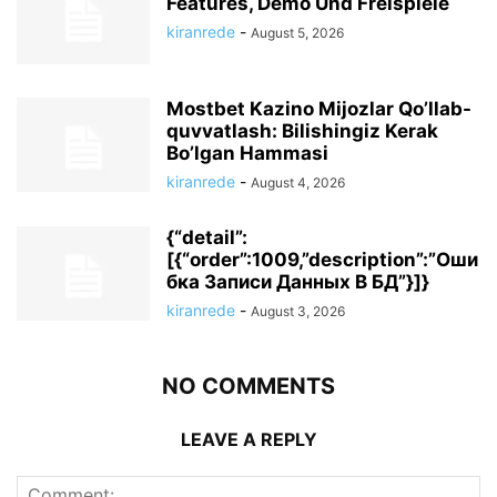
Features, Demo Und Freispiele
kiranrede
-
August 5, 2026
Mostbet Kazino Mijozlar Qo’llab-
quvvatlash: Bilishingiz Kerak
Bo’lgan Hammasi
kiranrede
-
August 4, 2026
{“detail”:
[{“order”:1009,”description”:”Оши
бка Записи Данных В БД”}]}
kiranrede
-
August 3, 2026
NO COMMENTS
LEAVE A REPLY