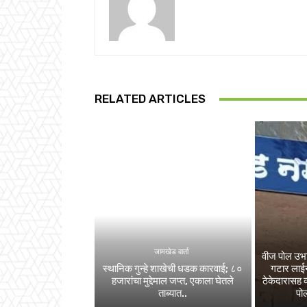
RELATED ARTICLES
जामखेड वार्ता
वीज पोल उभा
स्थानिक गुन्हे शाखेची धडक कारवाई; ८०
गटार लाईन
हजारांचा मुद्देमाल जप्त, एकाला घेतले
ठेकेदारासह 
ताब्यात..
पोल