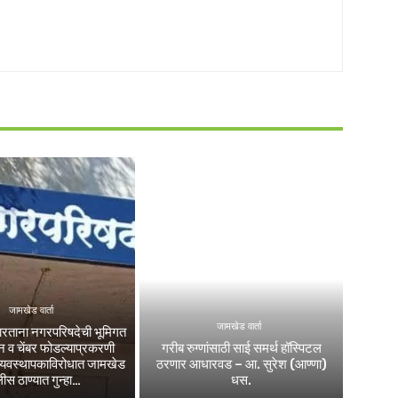
जामखेड वार्ता
जामखेड वार्ता
रताना नगरपरिषदेची भूमिगत
 व चेंबर फोडल्याप्रकरणी
गरीब रुग्णांसाठी साई समर्थ हॉस्पिटल
व्यवस्थापकाविरोधात जामखेड
ठरणार आधारवड – आ. सुरेश (आण्णा)
ीस ठाण्यात गुन्हा…
धस.