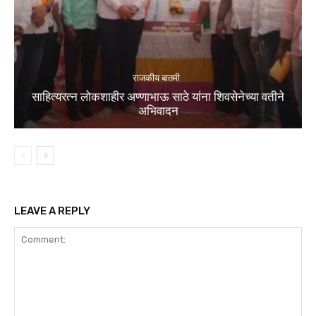
राजकीय बातमी
साहित्यरत्न लोकशाहीर अण्णाभाऊ साठे यांना शिवसेनेच्या वतीने
अभिवादन
LEAVE A REPLY