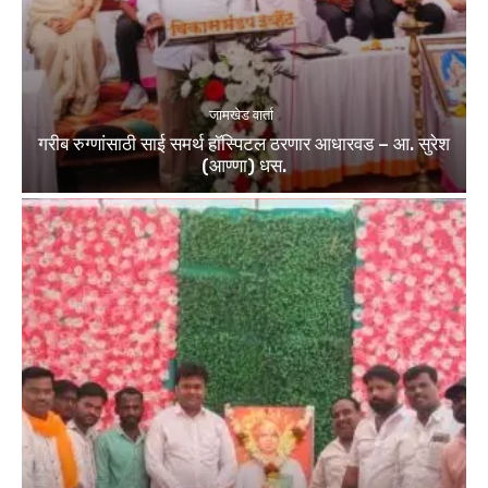
जामखेड वार्ता
गरीब रुग्णांसाठी साई समर्थ हॉस्पिटल ठरणार आधारवड – आ. सुरेश
(आण्णा) धस.