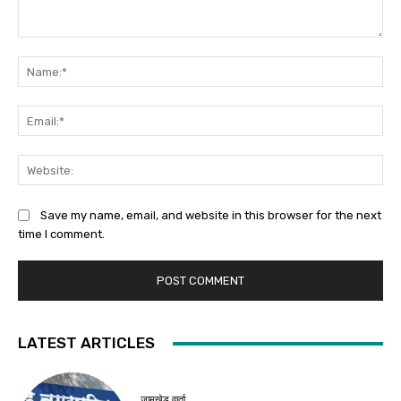
Comment:
Na
Ema
Web
Save my name, email, and website in this browser for the next
time I comment.
LATEST ARTICLES
जामखेड वार्ता