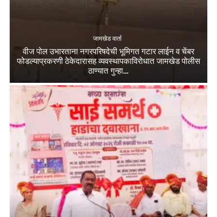
जामखेड वार्ता
वीज पोल उभारताना नगरपरिषदेची भूमिगत गटार लाईन व चेंबर
फोडल्याप्रकरणी ठेकेदारासह व्यवस्थापकाविरोधात जामखेड पोलीस
ठाण्यात गुन्हा…