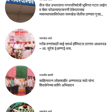
वीज पोल उभारताना नगरपरिषदेची भूमिगत गटार लाईन
व चेंबर फोडल्याप्रकरणी ठेकेदारासह
व्यवस्थापकाविरोधात जामखेड पोलीस ठाण्यात गुन्हा…
जामखेड वार्ता
गरीब रुग्णांसाठी साई समर्थ हॉस्पिटल ठरणार आधारवड
– आ. सुरेश (आण्णा) धस.
राजकीय बातमी
साहित्यरत्न लोकशाहीर अण्णाभाऊ साठे यांना
शिवसेनेच्या वतीने अभिवादन
जामखेड वार्ता