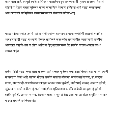
खालावला आहे. त्यामुळे त्यांचे आर्थिक मागासलेपण दुर करण्यासाठी प्रथम आरक्षण मिळाले
पाहिजे या देशात मराठा मुस्लिम यांच्या सामाजिक ऐक्याचा इतिहास आहे मराठा समाजाच्या
आरक्षणासाठी सर्व मुस्लिम समाजाचा मराठा बांधवांना पाठिंबा आहे.
मराठा योध्दा मनोज जरांगे पाटील यांनी उपोषण दरम्यान आपल्या तब्येतीची काळजी घ्यावी व
आरक्षणासाठी मराठा बांधवांनी हिंसक आंदोलने करू नयेत समाजातील जातीयवादी शक्तींना
ओळखले पाहिजे असे जे लोक आहेत ते हिंदू मुस्लीमांमध्ये तेढ निर्माण करून आपला स्वार्थ
साधत आहेत
तसेच पहिले मराठा समाजाला आरक्षण द्यावे व नंतर मुस्लिम समाजाला मिळावे अशी मागणी त्यांनी
या प्रसंगी केली आहे. यावेळी मोठय़ा संख्येने खलील मौलाना, जावीदभाई सय्यद, डाँ.सादेख
पठाण, राष्ट्रवादी अल्पसंख्याक तालुका अध्यक्ष उमर कुरेशी, जमीरभाई सय्यद, अबरार कुरेशी,
जुबेरखान, हाजी नादीरभाई, फर्मानभाई शेख, मुजिब अत्तार, चाॅद तांबोळी, आयुबभाई कुरेशी,
शाबीर कुरेशी, अस्लम सय्यद, शेरखान चाचा, राजुभाई शेख आदी मराठा बांधव व मुस्लिम समाज
मोठय़ा संख्येने उपस्थित होते.