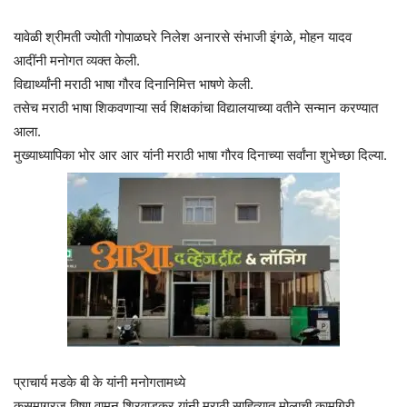
यावेळी श्रीमती ज्योती गोपाळघरे निलेश अनारसे संभाजी इंगळे, मोहन यादव
आदींनी मनोगत व्यक्त केली.
विद्यार्थ्यांनी मराठी भाषा गौरव दिनानिमित्त भाषणे केली.
तसेच मराठी भाषा शिकवणाऱ्या सर्व शिक्षकांचा विद्यालयाच्या वतीने सन्मान करण्यात
आला.
मुख्याध्यापिका भोर आर आर यांनी मराठी भाषा गौरव दिनाच्या सर्वांना शुभेच्छा दिल्या.
प्राचार्य मडके बी के यांनी मनोगतामध्ये
कुसुमाग्रज विष्णू वामन शिरवाडकर यांनी मराठी साहित्यात मोलाची कामगिरी